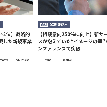
ム
DX関連商材
商材
→2位】戦略的
【相談意向250％に向上】新サ
現した新規事業
スが抱えていた“イメージの壁”
ンファレンスで突破
reative
Advertising
Event
Creative