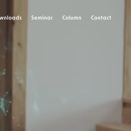
wnloads
Seminar
Column
Contact