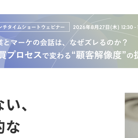
ない、
的な