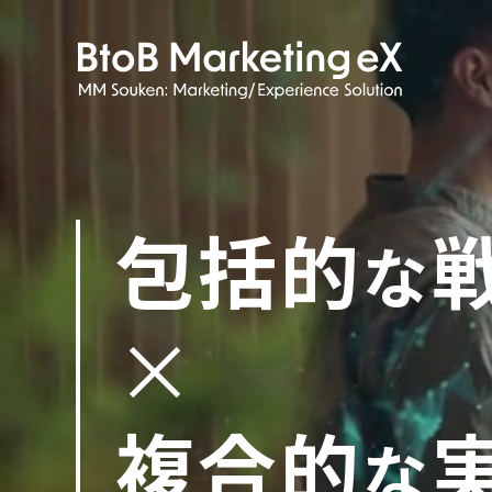
包括的
な
×
複合的
な