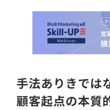
手法ありきでは
顧客起点の本質