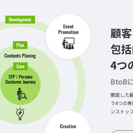
顧客
包括
4つ
Bto
徹底した
う4つの
ンストッ