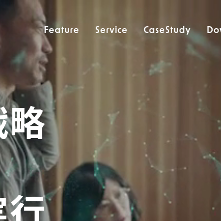
Feature
Service
CaseStudy
Do
戦略
実行