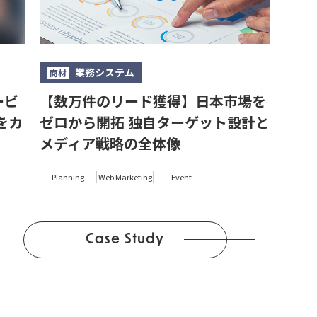
業務システム
商材
ービ
【数万件のリード獲得】日本市場を
をカ
ゼロから開拓 独自ターゲット設計と
メディア戦略の全体像
Planning
Web Marketing
Event
Case Study